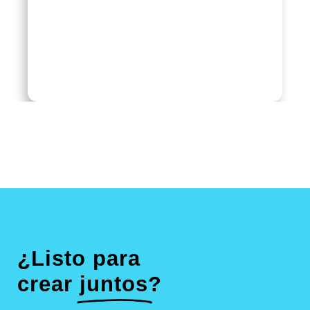
Chilchota
Yoghurt
¿Listo para
crear
juntos
?