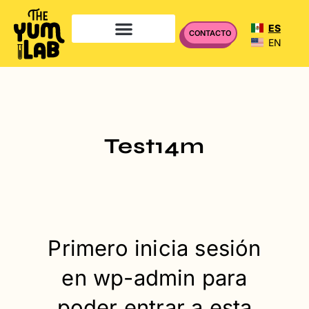
ES
CONTACTO
EN
UNIDAD DE INSPECCIÓN
Test14m
Primero inicia sesión
en wp-admin para
poder entrar a esta